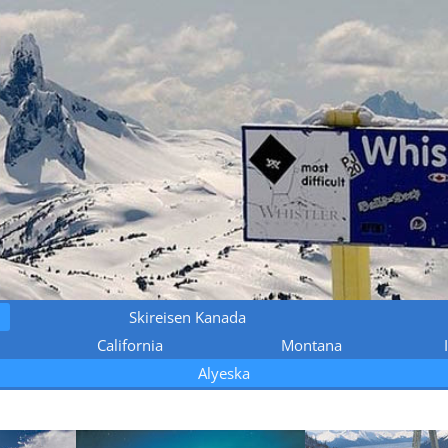
Skireisen Kanada
California
Montana
Alyeska