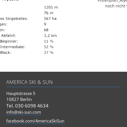
Pistenplan_Alye
noch nicht 
AMERICA SKI & SUN
Hauptstrasse 5
10827 Berlin
Tel. 030 6098 4634
info@ski-sun.com
facebook.com/AmericaSkiSun