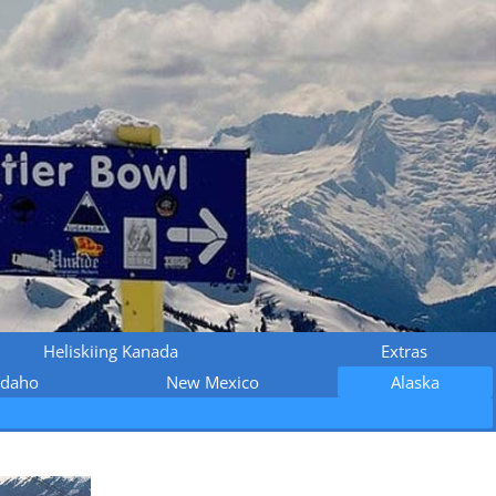
Heliskiing Kanada
Extras
Idaho
New Mexico
Alaska