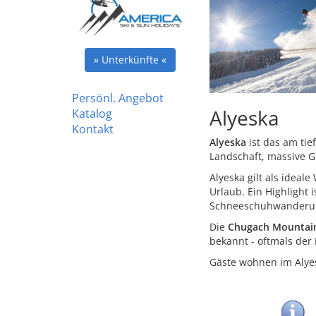
» Unterkünfte «
Persönl. Angebot
Alyeska
Katalog
Kontakt
Alyeska
ist das am tie
Landschaft, massive G
Alyeska gilt als ideal
Urlaub. Ein Highlight
Schneeschuhwanderun
Die
Chugach Mountai
bekannt - oftmals der
Gäste wohnen im Alyesk