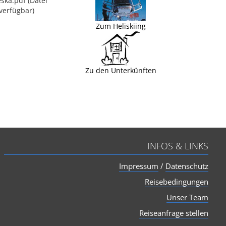
ska.pdf (Datei
verfügbar)
Zum Heliskiing
Zu den Unterkünften
INFOS & LINKS
Impressum
/
Datenschutz
Reisebedingungen
Unser Team
Reiseanfrage stellen