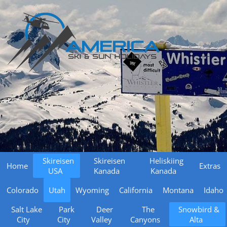
Skireisen
Skireisen
Heliskiing
Home
Extras
USA
Kanada
Kanada
Colorado
Utah
Wyoming
California
Montana
Idaho
Salt Lake
Park
Deer
The
Snowbird &
City
City
Valley
Canyons
Alta